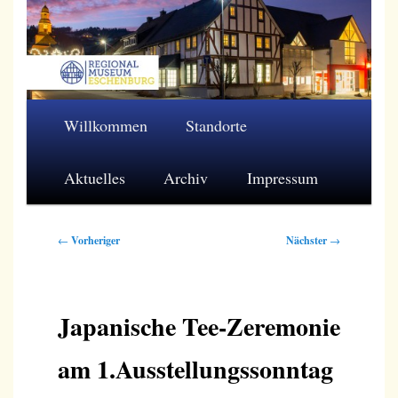
Zum
primären
Inhalt
springen
Regionalmuseum Eschenburg e.V.
Hauptmenü
Willkommen
Standorte
Aktuelles
Archiv
Impressum
Beitragsnavigation
←
Vorheriger
Nächster
→
Japanische Tee-Zeremonie
am 1.Ausstellungssonntag