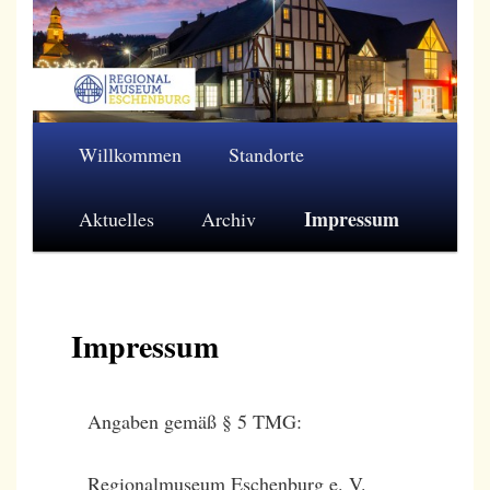
Zum
primären
Inhalt
springen
Regionalmuseum Eschenburg e.V.
Hauptmenü
Willkommen
Standorte
Impressum
Aktuelles
Archiv
Impressum
Angaben gemäß § 5 TMG:
Regionalmuseum Eschenburg e. V.