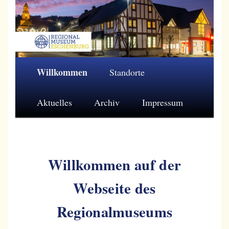
Zum
primären
Inhalt
springen
Regionalmuseum Eschenburg e.V.
Hauptmenü
Willkommen
Standorte
Aktuelles
Archiv
Impressum
Willkommen auf der
Webseite des
Regionalmuseums