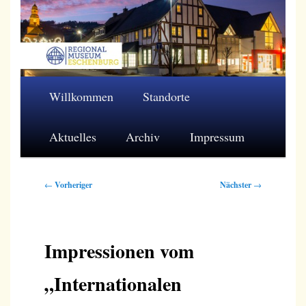
Zum
primären
Inhalt
springen
Regionalmuseum Eschenburg e.V.
Hauptmenü
Willkommen
Standorte
Aktuelles
Archiv
Impressum
Beitragsnavigation
←
Vorheriger
Nächster
→
Impressionen vom
„Internationalen