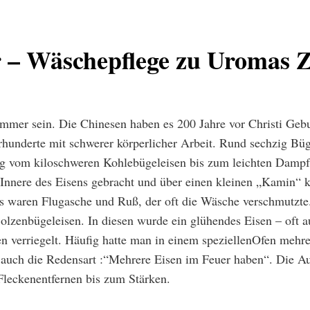
r – Wäschepflege zu Uromas Z
 immer sein. Die Chinesen haben es 200 Jahre vor Christi Ge
rhunderte mit schwerer körperlicher Arbeit. Rund sechzig Bü
ng vom kiloschweren Kohlebügeleisen bis zum leichten Dampf
Innere des Eisens gebracht und über einen kleinen „Kamin“ 
nis waren Flugasche und Ruß, der oft die Wäsche verschmutzt
 Bolzenbügeleisen. In diesen wurde ein glühendes Eisen – of
n verriegelt. Häufig hatte man in einem speziellenOfen mehre
 auch die Redensart :“Mehrere Eisen im Feuer haben“. Die Au
leckenentfernen bis zum Stärken.