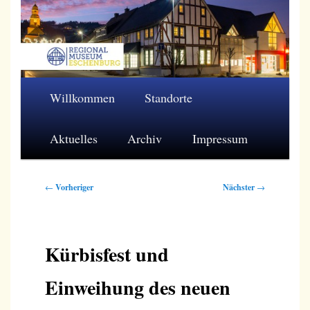
Zum
primären
Inhalt
springen
Regionalmuseum Eschenburg e.V.
Hauptmenü
Willkommen
Standorte
Aktuelles
Archiv
Impressum
Beitragsnavigation
←
Vorheriger
Nächster
→
Kürbisfest und
Einweihung des neuen