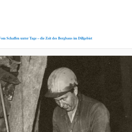
Vom Schaffen unter Tage – die Zeit des Bergbaus im Dillgebiet