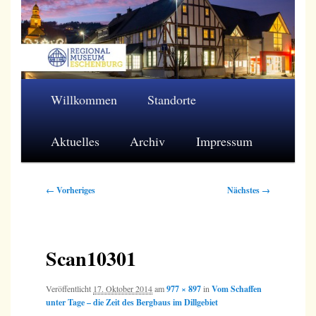
Zum
primären
Inhalt
springen
Regionalmuseum Eschenburg e.V.
Hauptmenü
Willkommen
Standorte
Aktuelles
Archiv
Impressum
Bilder-
← Vorheriges
Nächstes →
Navigation
Scan10301
Veröffentlicht
17. Oktober 2014
am
977 × 897
in
Vom Schaffen
unter Tage – die Zeit des Bergbaus im Dillgebiet