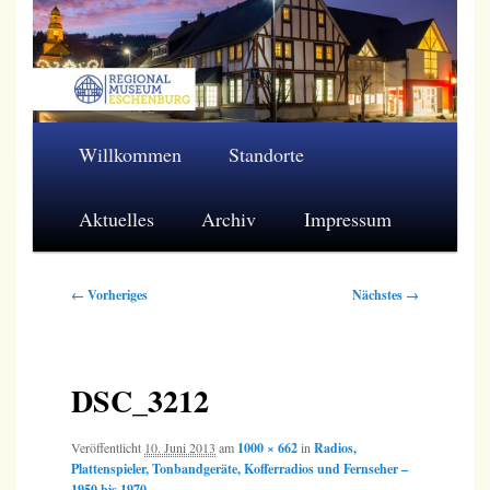
Zum
primären
Inhalt
springen
Regionalmuseum Eschenburg e.V.
Hauptmenü
Willkommen
Standorte
Aktuelles
Archiv
Impressum
Bilder-
← Vorheriges
Nächstes →
Navigation
DSC_3212
Veröffentlicht
10. Juni 2013
am
1000 × 662
in
Radios,
Plattenspieler, Tonbandgeräte, Kofferradios und Fernseher –
1950 bis 1970