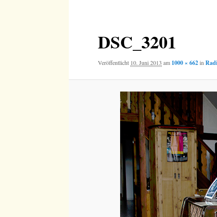
Navigation
DSC_3201
Veröffentlicht
10. Juni 2013
am
1000 × 662
in
Radi