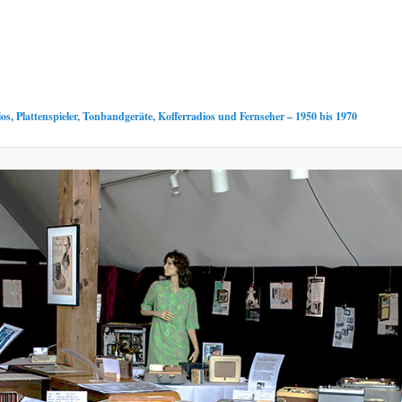
os, Plattenspieler, Tonbandgeräte, Kofferradios und Fernseher – 1950 bis 1970