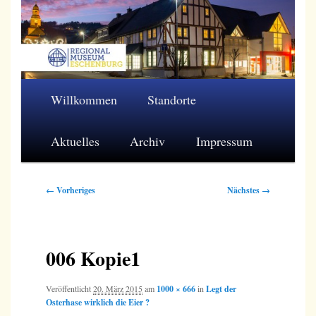
Zum
primären
Inhalt
springen
Regionalmuseum Eschenburg e.V.
Hauptmenü
Willkommen
Standorte
Aktuelles
Archiv
Impressum
Bilder-
← Vorheriges
Nächstes →
Navigation
006 Kopie1
Veröffentlicht
20. März 2015
am
1000 × 666
in
Legt der
Osterhase wirklich die Eier ?