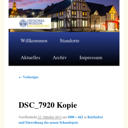
Zum
primären
Inhalt
springen
Regionalmuseum Eschenburg e.V.
Hauptmenü
Willkommen
Standorte
Aktuelles
Archiv
Impressum
Bilder-
← Vorheriges
Navigation
DSC_7920 Kopie
Veröffentlicht
22. Oktober 2013
am
1000 × 662
in
Kürbisfest
und Einweihung des neuen Schaudepots