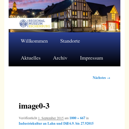
Zum
primären
Inhalt
springen
Regionalmuseum Eschenburg e.V.
Hauptmenü
Willkommen
Standorte
Aktuelles
Archiv
Impressum
Bilder-
Nächstes →
Navigation
image0-3
Veröffentlicht
1. September 2015
am
1000 × 667
in
Industriekultur an Lahn und Dill 6.9. bis 27.92015