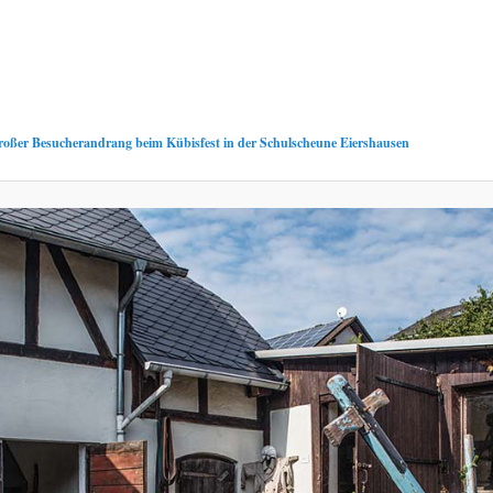
roßer Besucherandrang beim Kübisfest in der Schulscheune Eiershausen