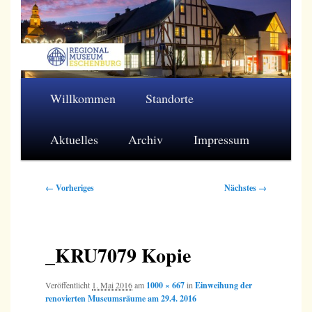
Zum
primären
Inhalt
springen
Regionalmuseum Eschenburg e.V.
Hauptmenü
Willkommen
Standorte
Aktuelles
Archiv
Impressum
Bilder-
← Vorheriges
Nächstes →
Navigation
_KRU7079 Kopie
Veröffentlicht
1. Mai 2016
am
1000 × 667
in
Einweihung der
renovierten Museumsräume am 29.4. 2016