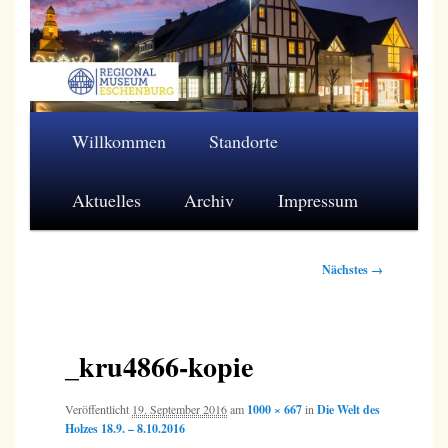
Zum
primären
Inhalt
springen
Regionalmuseum Eschenburg e.V.
Hauptmenü
Willkommen
Standorte
Aktuelles
Archiv
Impressum
Bilder-
Nächstes →
Navigation
_kru4866-kopie
Veröffentlicht
19. September 2016
am
1000 × 667
in
Die Welt des
Holzes 18.9. – 8.10.2016