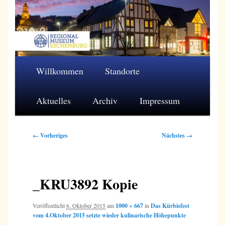
Zum
primären
Inhalt
springen
Regionalmuseum Eschenburg e.V.
Hauptmenü
Willkommen
Standorte
Aktuelles
Archiv
Impressum
Bilder-
← Vorheriges
Nächstes →
Navigation
_KRU3892 Kopie
Veröffentlicht
6. Oktober 2015
am
1000 × 667
in
Das Kürbisfest
vom 4.Oktober 2015 setzte wieder kulinarische Höhepunkte