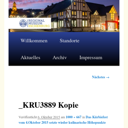
Zum
primären
Inhalt
springen
Regionalmuseum Eschenburg e.V.
Hauptmenü
Willkommen
Standorte
Aktuelles
Archiv
Impressum
Bilder-
Nächstes →
Navigation
_KRU3889 Kopie
Veröffentlicht
6. Oktober 2015
am
1000 × 667
in
Das Kürbisfest
vom 4.Oktober 2015 setzte wieder kulinarische Höhepunkte