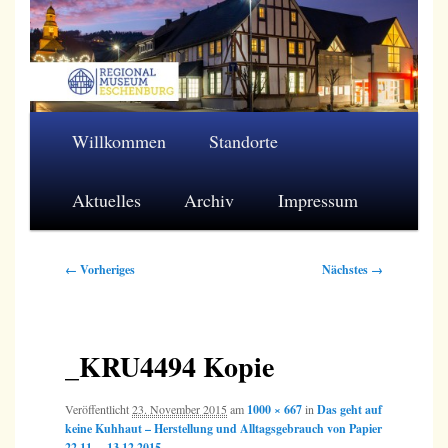
Zum
primären
Inhalt
springen
Regionalmuseum Eschenburg e.V.
Hauptmenü
Willkommen
Standorte
Aktuelles
Archiv
Impressum
Bilder-
← Vorheriges
Nächstes →
Navigation
_KRU4494 Kopie
Veröffentlicht
23. November 2015
am
1000 × 667
in
Das geht auf
keine Kuhhaut – Herstellung und Alltagsgebrauch von Papier
22.11. – 13.12.2015