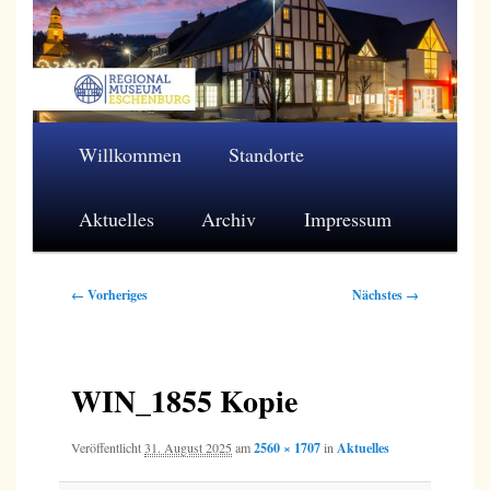
Zum
primären
Inhalt
springen
Regionalmuseum Eschenburg e.V.
Hauptmenü
Willkommen
Standorte
Aktuelles
Archiv
Impressum
Bilder-
← Vorheriges
Nächstes →
Navigation
WIN_1855 Kopie
Veröffentlicht
31. August 2025
am
2560 × 1707
in
Aktuelles