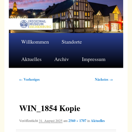
Zum
primären
Inhalt
springen
Regionalmuseum Eschenburg e.V.
Hauptmenü
Willkommen
Standorte
Aktuelles
Archiv
Impressum
Bilder-
← Vorheriges
Nächstes →
Navigation
WIN_1854 Kopie
Veröffentlicht
31. August 2025
am
2560 × 1707
in
Aktuelles