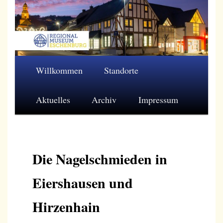
Zum
primären
Inhalt
springen
Regionalmuseum Eschenburg e.V.
Hauptmenü
Willkommen
Standorte
Aktuelles
Archiv
Impressum
Die Nagelschmieden in
Eiershausen und
Hirzenhain