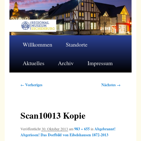
Zum
primären
Inhalt
springen
Regionalmuseum Eschenburg e.V.
Hauptmenü
Willkommen
Standorte
Aktuelles
Archiv
Impressum
Bilder-
← Vorheriges
Nächstes →
Navigation
Scan10013 Kopie
Veröffentlicht
30. Oktober 2013
am
983 × 655
in
Abgebrannt!
Abgerissen! Das Dorfbild von Eibelshausen 1872-2013