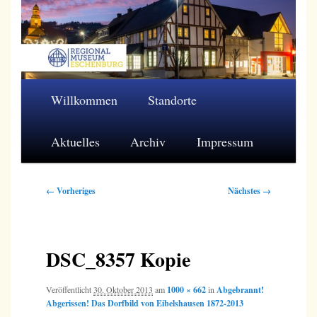
Zum
primären
Inhalt
springen
Regionalmuseum Eschenburg e.V.
Hauptmenü
Willkommen
Standorte
Aktuelles
Archiv
Impressum
Bilder-
← Vorheriges
Nächstes →
Navigation
DSC_8357 Kopie
Veröffentlicht
30. Oktober 2013
am
1000 × 662
in
Abgebrannt!
Abgerissen! Das Dorfbild von Eibelshausen 1872-2013