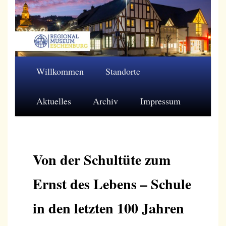
Zum
primären
Inhalt
springen
Regionalmuseum Eschenburg e.V.
Hauptmenü
Willkommen
Standorte
Aktuelles
Archiv
Impressum
Von der Schultüte zum
Ernst des Lebens – Schule
in den letzten 100 Jahren