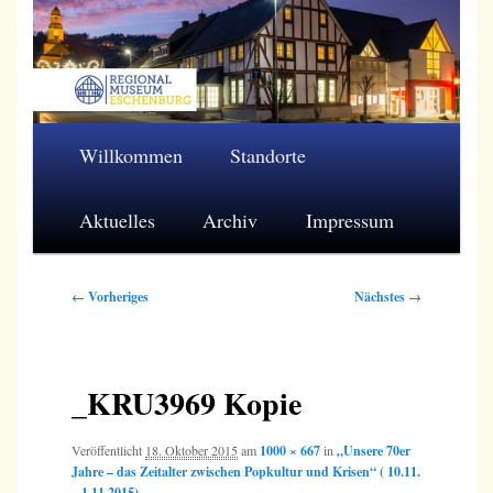
Zum
primären
Inhalt
springen
Regionalmuseum Eschenburg e.V.
Hauptmenü
Willkommen
Standorte
Aktuelles
Archiv
Impressum
Bilder-
← Vorheriges
Nächstes →
Navigation
_KRU3969 Kopie
Veröffentlicht
18. Oktober 2015
am
1000 × 667
in
„Unsere 70er
Jahre – das Zeitalter zwischen Popkultur und Krisen“ ( 10.11.
– 1.11.2015)