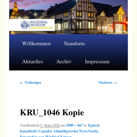
Zum
primären
Inhalt
springen
Regionalmuseum Eschenburg e.V.
Hauptmenü
Willkommen
Standorte
Aktuelles
Archiv
Impressum
Bilder-
← Vorheriges
Nächstes →
Navigation
KRU_1046 Kopie
Veröffentlicht
9. März 2020
am
1000 × 667
in
Typisch
kanadisch! Canadas Atlantikprovinz Nova Scotia.
Fotografien von Winfried Krüger