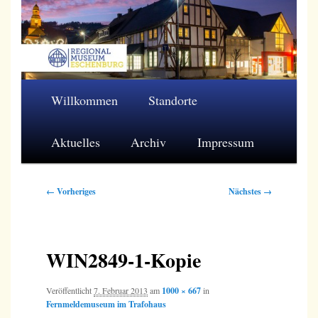
Zum
primären
Inhalt
springen
Regionalmuseum Eschenburg e.V.
Hauptmenü
Willkommen
Standorte
Aktuelles
Archiv
Impressum
Bilder-
← Vorheriges
Nächstes →
Navigation
WIN2849-1-Kopie
Veröffentlicht
7. Februar 2013
am
1000 × 667
in
Fernmeldemuseum im Trafohaus