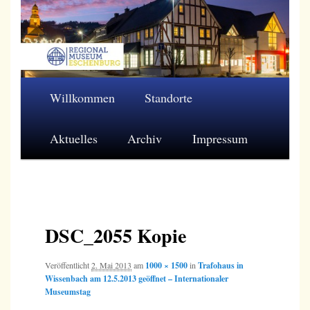
Zum
primären
Inhalt
springen
Regionalmuseum Eschenburg e.V.
Hauptmenü
Willkommen
Standorte
Aktuelles
Archiv
Impressum
Bilder-
Navigation
DSC_2055 Kopie
Veröffentlicht
2. Mai 2013
am
1000 × 1500
in
Trafohaus in
Wissenbach am 12.5.2013 geöffnet – Internationaler
Museumstag