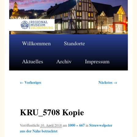
Zum
primären
Inhalt
springen
Regionalmuseum Eschenburg e.V.
Hauptmenü
Willkommen
Standorte
Aktuelles
Archiv
Impressum
Bilder-
← Vorheriges
Nächstes →
Navigation
KRU_5708 Kopie
Veröffentlicht
10. April 2018
am
1000 × 667
in
Struwwelpeter
aus der Nähe betrachtet