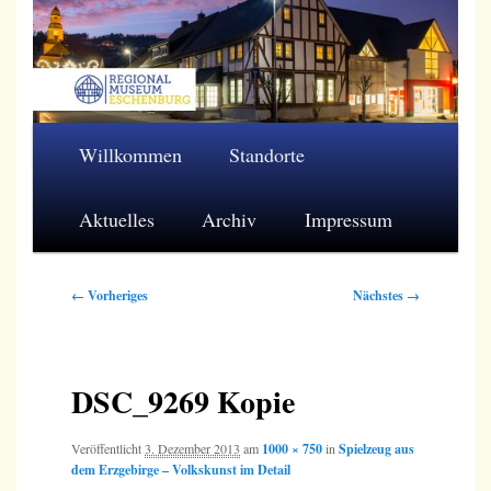
Zum
primären
Inhalt
springen
Regionalmuseum Eschenburg e.V.
Hauptmenü
Willkommen
Standorte
Aktuelles
Archiv
Impressum
Bilder-
← Vorheriges
Nächstes →
Navigation
DSC_9269 Kopie
Veröffentlicht
3. Dezember 2013
am
1000 × 750
in
Spielzeug aus
dem Erzgebirge – Volkskunst im Detail