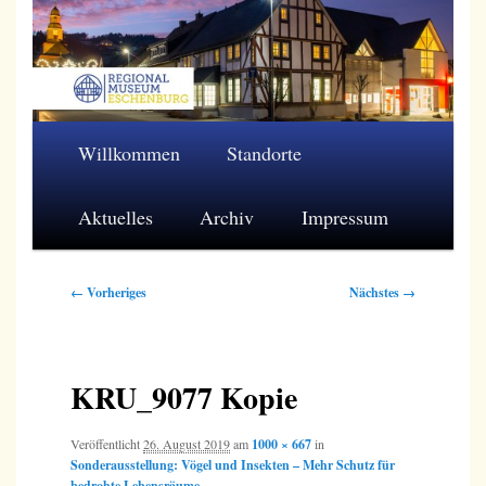
Zum
primären
Inhalt
springen
Regionalmuseum Eschenburg e.V.
Hauptmenü
Willkommen
Standorte
Aktuelles
Archiv
Impressum
Bilder-
← Vorheriges
Nächstes →
Navigation
KRU_9077 Kopie
Veröffentlicht
26. August 2019
am
1000 × 667
in
Sonderausstellung: Vögel und Insekten – Mehr Schutz für
bedrohte Lebensräume