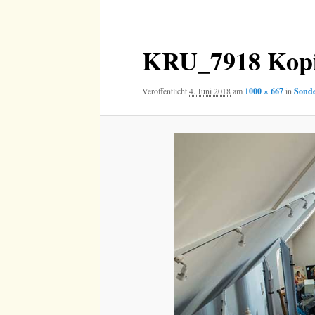
Navigation
KRU_7918 Kop
Veröffentlicht
4. Juni 2018
am
1000 × 667
in
Sonde