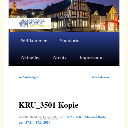
Zum
primären
Inhalt
springen
Regionalmuseum Eschenburg e.V.
Hauptmenü
Willkommen
Standorte
Aktuelles
Archiv
Impressum
Bilder-
← Vorheriges
Nächstes →
Navigation
KRU_3501 Kopie
Veröffentlicht
28. Januar 2019
am
1002 × 668
in
Ski und Rodel
gut! 27.1. – 17.2. 2019