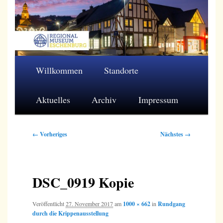
Zum
primären
Inhalt
springen
Regionalmuseum Eschenburg e.V.
Hauptmenü
Willkommen
Standorte
Aktuelles
Archiv
Impressum
Bilder-
← Vorheriges
Nächstes →
Navigation
DSC_0919 Kopie
Veröffentlicht
27. November 2017
am
1000 × 662
in
Rundgang
durch die Krippenausstellung