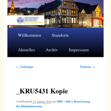
Zum
primären
Inhalt
springen
Regionalmuseum Eschenburg e.V.
Hauptmenü
Willkommen
Standorte
Aktuelles
Archiv
Impressum
Bilder-
← Vorheriges
Nächstes →
Navigation
_KRU5431 Kopie
Veröffentlicht
12. Januar 2016
am
1000 × 668
in
Renovierung
des Heimatmuseums