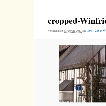
Navigation
cropped-Winfri
Veröffentlicht
6. Februar 2013
am
1000 × 288
in
W