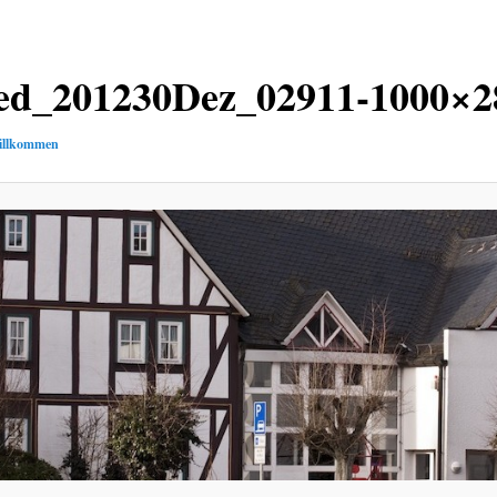
ed_201230Dez_02911-1000×2
illkommen