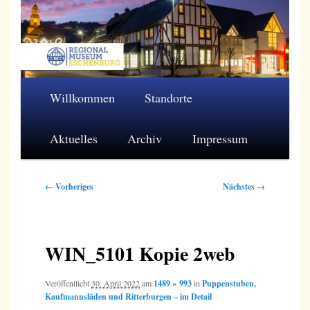
Zum
primären
Inhalt
springen
Regionalmuseum Eschenburg e.V.
Hauptmenü
Willkommen
Standorte
Aktuelles
Archiv
Impressum
Bilder-
← Vorheriges
Nächstes →
Navigation
WIN_5101 Kopie 2web
Veröffentlicht
30. April 2022
am
1489 × 993
in
Puppenstuben,
Kaufmannsläden und Ritterburgen – im Detail