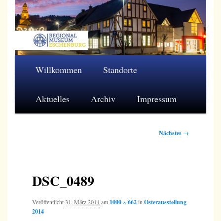
Zum
primären
Inhalt
springen
Regionalmuseum Eschenburg e.V.
Hauptmenü
Willkommen
Standorte
Aktuelles
Archiv
Impressum
Bilder-
Nächstes →
Navigation
DSC_0489
Veröffentlicht
31. März 2014
am
1000 × 662
in
Osterausstellung
2014