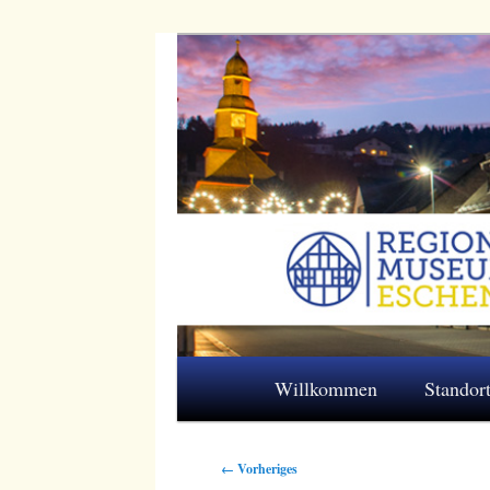
Zum
primären
Inhalt
Regionalmuseum
springen
Hauptmenü
Willkommen
Standor
Bilder-
← Vorheriges