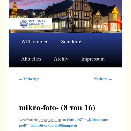
Zum
primären
Inhalt
springen
Regionalmuseum Eschenburg e.V.
Hauptmenü
Willkommen
Standorte
Aktuelles
Archiv
Impressum
Bilder-
← Vorheriges
Nächstes →
Navigation
mikro-foto- (8 von 16)
Veröffentlicht
22. Januar 2018
am
1000 × 667
in
„Kleines ganz
groß“ – Eindrücke vom Eröffnungstag