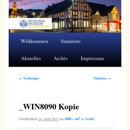
Zum
primären
Inhalt
springen
Regionalmuseum Eschenburg e.V.
Hauptmenü
Willkommen
Standorte
Aktuelles
Archiv
Impressum
Bilder-
← Vorheriges
Nächstes →
Navigation
_WIN8090 Kopie
Veröffentlicht
24. April 2017
am
1000 × 667
in
Archiv