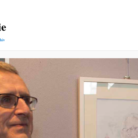
ie
hiv