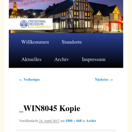
Zum
primären
Inhalt
springen
Regionalmuseum Eschenburg e.V.
Hauptmenü
Willkommen
Standorte
Aktuelles
Archiv
Impressum
Bilder-
← Vorheriges
Nächstes →
Navigation
_WIN8045 Kopie
Veröffentlicht
24. April 2017
am
1000 × 668
in
Archiv