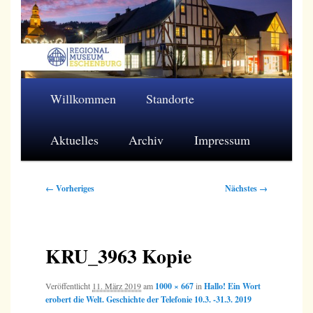
Zum
primären
Inhalt
springen
Regionalmuseum Eschenburg e.V.
Hauptmenü
Willkommen
Standorte
Aktuelles
Archiv
Impressum
Bilder-
← Vorheriges
Nächstes →
Navigation
KRU_3963 Kopie
Veröffentlicht
11. März 2019
am
1000 × 667
in
Hallo! Ein Wort
erobert die Welt. Geschichte der Telefonie 10.3. -31.3. 2019