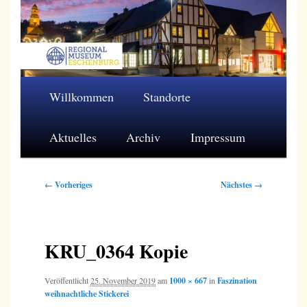
Zum
primären
Inhalt
springen
Regionalmuseum Eschenburg e.V.
Hauptmenü
Willkommen
Standorte
Aktuelles
Archiv
Impressum
Bilder-
← Vorheriges
Nächstes →
Navigation
KRU_0364 Kopie
Veröffentlicht
25. November 2019
am
1000 × 667
in
Faszination
weihnachtliche Stickerei