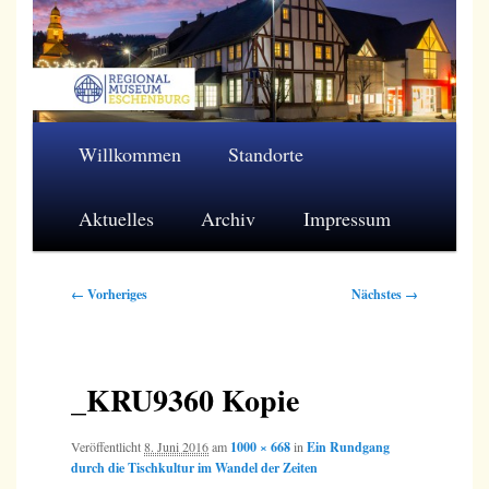
Zum
primären
Inhalt
springen
Regionalmuseum Eschenburg e.V.
Hauptmenü
Willkommen
Standorte
Aktuelles
Archiv
Impressum
Bilder-
← Vorheriges
Nächstes →
Navigation
_KRU9360 Kopie
Veröffentlicht
8. Juni 2016
am
1000 × 668
in
Ein Rundgang
durch die Tischkultur im Wandel der Zeiten