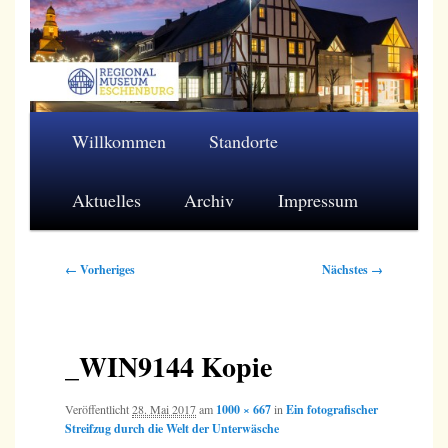
Zum
primären
Inhalt
springen
Regionalmuseum Eschenburg e.V.
Hauptmenü
Willkommen
Standorte
Aktuelles
Archiv
Impressum
Bilder-
← Vorheriges
Nächstes →
Navigation
_WIN9144 Kopie
Veröffentlicht
28. Mai 2017
am
1000 × 667
in
Ein fotografischer
Streifzug durch die Welt der Unterwäsche