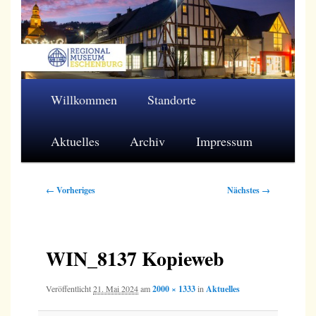
Zum
primären
Inhalt
springen
Regionalmuseum Eschenburg e.V.
Hauptmenü
Willkommen
Standorte
Aktuelles
Archiv
Impressum
Bilder-
← Vorheriges
Nächstes →
Navigation
WIN_8137 Kopieweb
Veröffentlicht
21. Mai 2024
am
2000 × 1333
in
Aktuelles