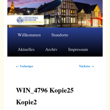
Zum
primären
Inhalt
springen
Regionalmuseum Eschenburg e.V.
Hauptmenü
Willkommen
Standorte
Aktuelles
Archiv
Impressum
Bilder-
← Vorheriges
Nächstes →
Navigation
WIN_4796 Kopie25
Kopie2